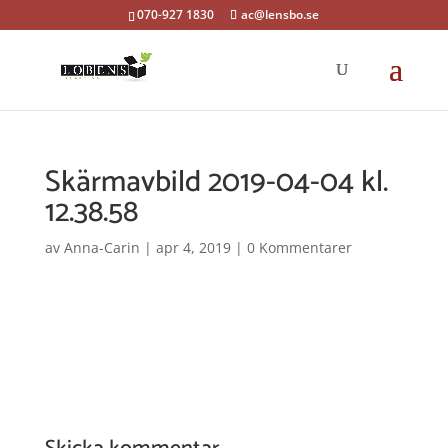
070-927 1830
ac@lensbo.se
Skärmavbild 2019-04-04 kl.
12.38.58
av
Anna-Carin
|
apr 4, 2019
|
0 Kommentarer