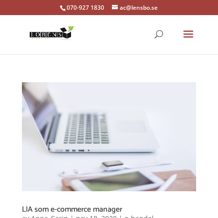
070-927 1830
ac@lensbo.se
LIA som e-commerce manager