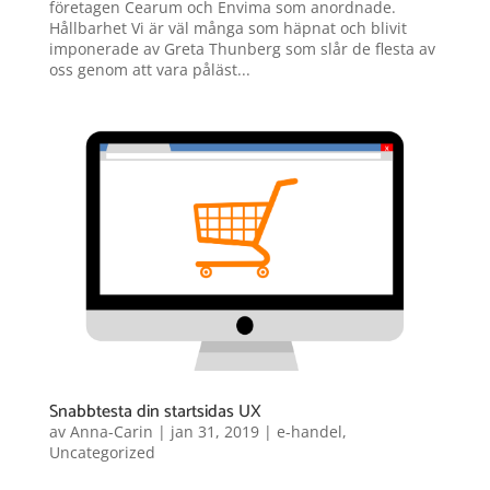
företagen Cearum och Envima som anordnade.
Hållbarhet Vi är väl många som häpnat och blivit
imponerade av Greta Thunberg som slår de flesta av
oss genom att vara påläst...
Snabbtesta din startsidas UX
av
Anna-Carin
|
jan 31, 2019
|
e-handel
,
Uncategorized