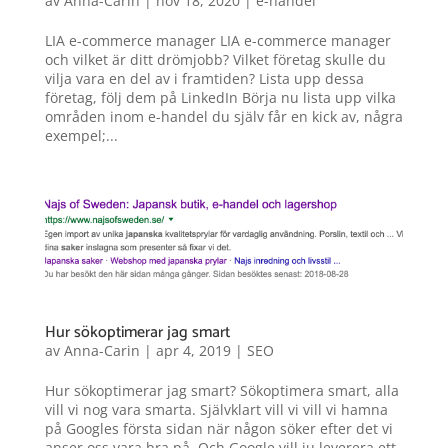
av
Anna-Carin
|
nov 18, 2020
|
e-handel
LIA e-commerce manager LIA e-commerce manager
och vilket är ditt drömjobb? Vilket företag skulle du
vilja vara en del av i framtiden? Lista upp dessa
företag, följ dem på LinkedIn Börja nu lista upp vilka
områden inom e-handel du själv får en kick av, några
exempel;...
Hur sökoptimerar jag smart
av
Anna-Carin
|
apr 4, 2019
|
SEO
Hur sökoptimerar jag smart? Sökoptimera smart, alla
vill vi nog vara smarta. Självklart vill vi vill vi hamna
på Googles första sidan när någon söker efter det vi
anser oss vara bra på. Och Google vill ju leverera ett