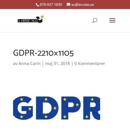
070-927 1830
ac@lensbo.se
GDPR-2210×1105
av
Anna-Carin
|
maj 31, 2018
|
0 Kommentarer