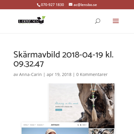
070-927 1830
ac@lensbo.se
Skärmavbild 2018-04-19 kl.
09.32.47
av
Anna-Carin
|
apr 19, 2018
|
0 Kommentarer